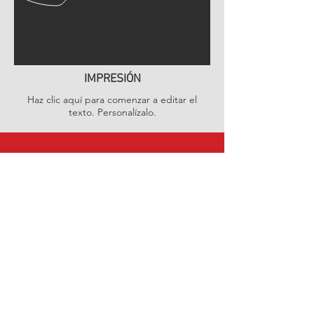
IMPRESIÓN
Haz clic aquí para comenzar a editar el
texto. Personalízalo.
LLÁMANOS
Tel:
722 360 8863
ESCRÍBENOS
contacto@basmexico.com.
mx
HORARIO
Lun-Vie: 07:00-22:00