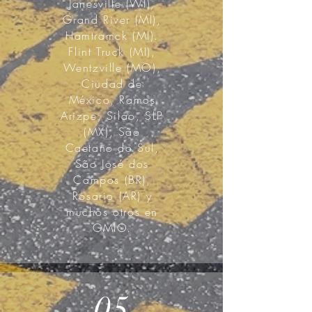
Janesville (WI),
Grand River (MI),
Hamtramck (MI).
Flint Truck (MI),
Wentzville (MO),
Ciudad de
México, Ramos
Arizpe, Silao, SLP
(MX), São
Caetano do Sul,
São José dos
Campos (BR),
Rosario (AR) y
muchos otros en
GMIO.
05