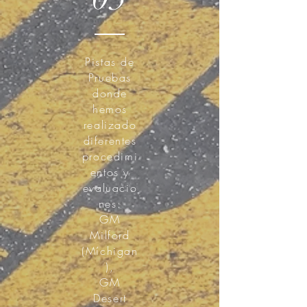
Pistas de
Pruebas
donde
hemos
realizado
diferentes
procedimi
entos y
evaluacio
nes:
GM
Milford
(Míchigan
),
GM
Desert