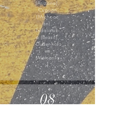
(Arizona),
Cupuan
(Michoac
án),
Indaiatub
a (Brasil),
Dudenhof
en
(Alemania
)
08
Áreas de
especialización: