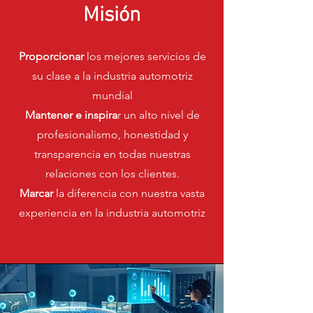
Misión
Proporcionar
los mejores servicios de
su clase a la industria automotriz
mundial
Mantener e inspira
r un alto nivel de
profesionalismo, honestidad y
transparencia en todas nuestras
relaciones con los clientes.
Marcar
la diferencia con nuestra vasta
experiencia en la industria automotriz