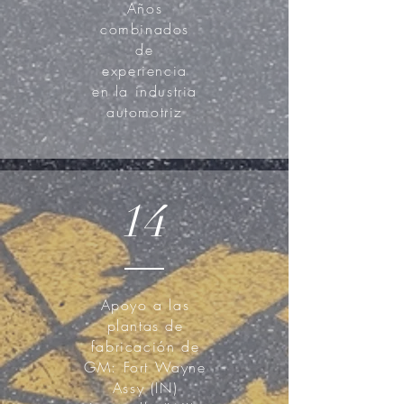
Años
combinados
de
experiencia
en la industria
automotriz
14
Apoyo a las
plantas de
fabricación de
GM: Fort Wayne
Assy (IN)