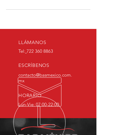
LLÁMANOS
Tel:
722 360 8863
ESCRÍBENOS
contacto@basmexico.com.
mx
HORARIO
Lun-Vie: 07:00-22:00