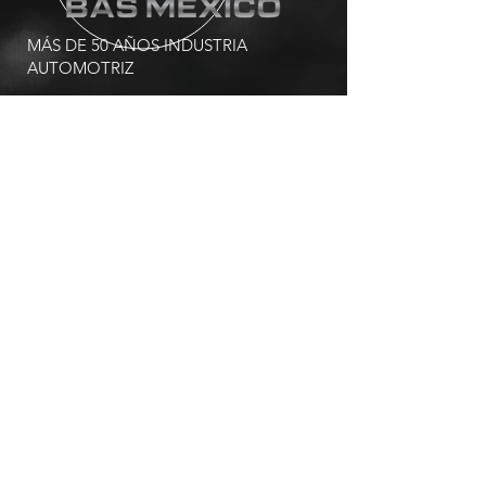
MÁS DE 50 AÑOS INDUSTRIA
AUTOMOTRIZ
Marcamos la diferencia de servicios
para la industria automotriz.
SERVICIOS ADICIONALES
-
Fachadas de Alucobond
-
Totem Publicitario
-
Letras Corporeas en aluminio
-
Letras Corporeas en Acrílico
-
Impresión
VISÍTANOS
Calle Pedro Ascencio 155,
Santa Cruz, 52140 Metepec, Méx.
Acceso aplicaciones